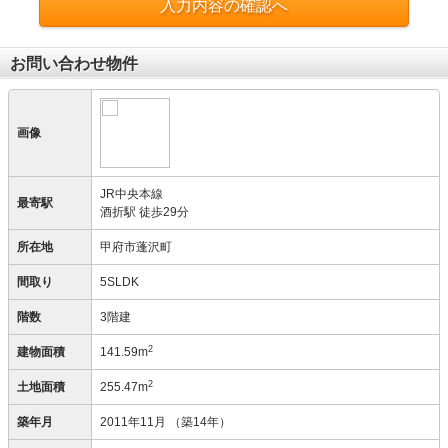
入力内容の確認へ
お問い合わせ物件
画像
JR中央本線
最寄駅
酒折駅 徒歩29分
所在地
甲府市蓬沢町
間取り
5SLDK
階数
3階建
2
建物面積
141.59m
2
土地面積
255.47m
築年月
2011年11月
（築14年）