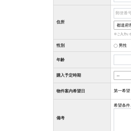
郵便番
住所
※ご入力い
性別
男性
年齢
購入予定時期
第一希望
物件案内希望日
希望条件
備考