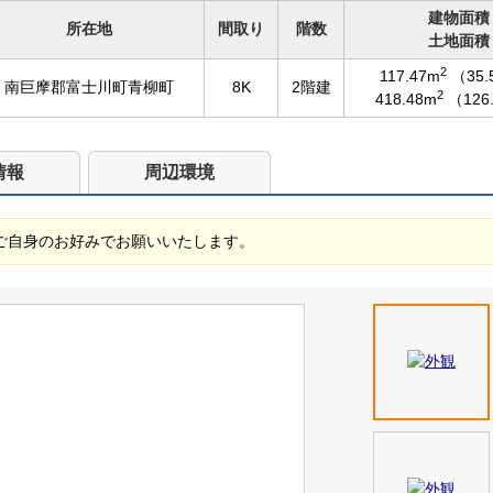
建物面積
所在地
間取り
階数
土地面積
2
117.47m
（35
南巨摩郡富士川町青柳町
8K
2階建
2
418.48m
（126
情報
周辺環境
様ご自身のお好みでお願いいたします。