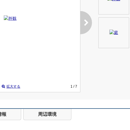
拡大する
1
/ 7
情報
周辺環境