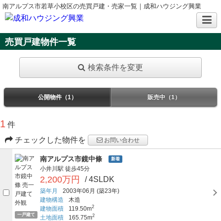
南アルプス市若草小校区の売買戸建・売家一覧｜成和ハウジング興業
売買戸建物件一覧
検索条件を変更
公開物件（1）
販売中（1）
1
件
チェックした物件を
お問い合わせ
南アルプス市鏡中條
新着
小井川駅
徒歩45分
2,200万円
/ 4SLDK
築年月
2003年06月
(築23年)
建物構造
木造
2
建物面積
119.50m
一戸建て
2
土地面積
165.75m