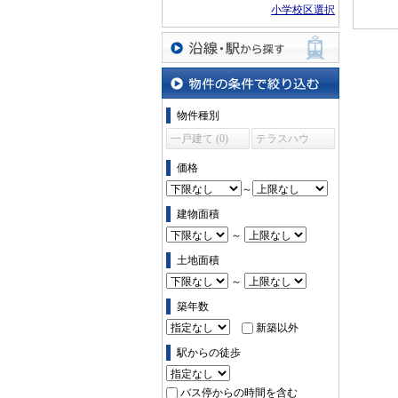
小学校区選択
沿線・駅から探す
物件の条件で絞り込む
物件種別
一戸建て (0)
テラスハウ
ス (0)
価格
～
建物面積
～
土地面積
～
築年数
新築以外
駅からの徒歩
バス停からの時間を含む