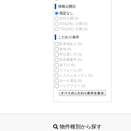
情報公開日
指定なし
本日公開
(0)
3日以内に公開
(0)
7日以内に公開
(0)
こだわり条件
駐車場あり
(0)
角地
(0)
即引渡し可
(0)
現在募集中
(0)
値下げ
(0)
リフォーム
(0)
システムキッチン
(0)
オール電化
(0)
バリアフリー
(0)
すべてのこだわり条件を見る
物件種別から探す