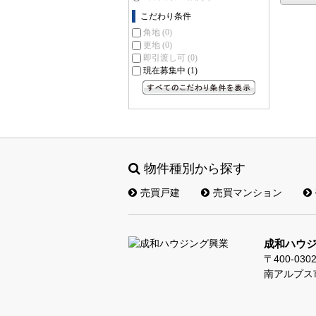
こだわり条件
角地
(0)
更地
(0)
即引渡し可
(0)
現在募集中
(1)
すべてのこだわり条件を見る
物件種別から探す
売買戸建
売買マンション
成和ハウ
〒400-030
南アルプス市