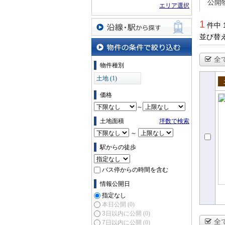
公開
エリア選択
1
件中 
並び替
沿線・駅から探す
全
物件の条件で絞り込む
物件種別
土地 (1)
売
価格
～
土地面積
坪数で検索
～
駅からの徒歩
バス停からの時間を含む
情報公開日
指定なし
本日公開
(0)
3日以内に公開
(0)
全
7日以内に公開
(0)