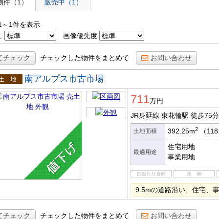
物件（1）
販売中（1）
1～1件を表示
え
画像優先度
てチェック
チェックした物件をまとめて
お問い合わせ
南アルプス市古市場
土地
711
万円
JR身延線 東花輪駅
徒歩75分
2
392.25m
（118
土地面積
住宅用地
最適用途
事業用地
9.5mの道路沿い、住宅、
てチェック
チェックした物件をまとめて
お問い合わせ