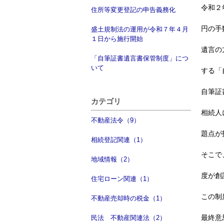
令和２
住所等変更登記の申告義務化
円の手
盛土規制法の運用が令和７年４月
１日から施行開始
遺言の
「自筆証書遺言書保管制度」につ
いて
する「
自筆証
カテゴリ
相続人
不動産法令（9）
題点が
相続登記関連（1）
そこで
地域情報（2）
度が創
住宅ローン関連（1）
この制
不動産売却時の税金（1）
最終意
民法 不動産関連法（2）