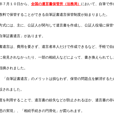
年７月１０日から、
全国の遺言書保管所（法務局）
において、自筆で作成
数料で保管することができる自筆証書遺言保管制度が始まりました。
方式には、主に、公証人が関与して遺言書を作成し、公証人役場に保管
自筆証書遺言」があります。
書遺言は、費用を要さず、遺言者本人だけで作成できるなど、手軽で自
に発見されなかったり、一部の相続人などによって、書き換えられてし
指摘されました。
、「自筆証書遺言」のメリットは損なわず、保管の問題点を解消するた
設されました。
度を利用することで、遺言書の紛失などが防止されるほか、遺言書の存
思の実現」、「相続手続きの円滑化」が図られます。